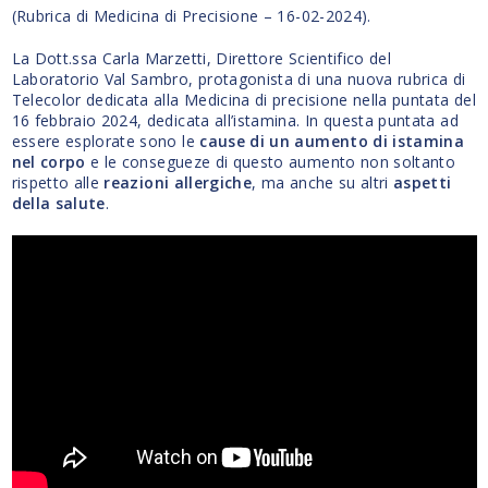
(Rubrica di Medicina di Precisione – 16-02-2024).
La Dott.ssa Carla Marzetti, Direttore Scientifico del
Laboratorio Val Sambro, protagonista di una nuova rubrica di
Telecolor dedicata alla Medicina di precisione nella puntata del
16 febbraio 2024, dedicata all’istamina. In questa puntata ad
essere esplorate sono le
cause di un aumento di istamina
nel corpo
e le consegueze di questo aumento non soltanto
rispetto alle
reazioni allergiche
, ma anche su altri
aspetti
della salute
.