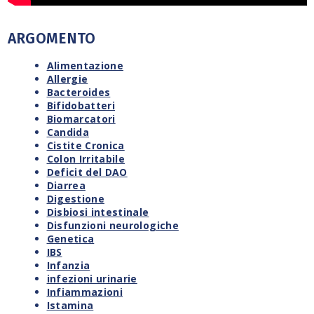
ARGOMENTO
Alimentazione
Allergie
Bacteroides
Bifidobatteri
Biomarcatori
Candida
Cistite Cronica
Colon Irritabile
Deficit del DAO
Diarrea
Digestione
Disbiosi intestinale
Disfunzioni neurologiche
Genetica
IBS
Infanzia
infezioni urinarie
Infiammazioni
Istamina