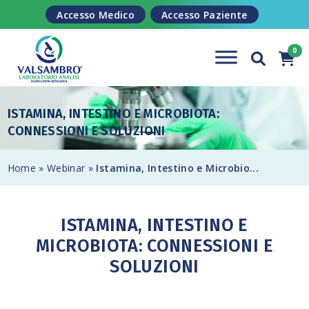
Salta al contenuto
Accesso Medico
Accesso Paziente
ISTAMINA, INTESTINO E MICROBIOTA:
CONNESSIONI E SOLUZIONI
Home
»
Webinar
»
Istamina, Intestino e Microbio...
ISTAMINA, INTESTINO E
MICROBIOTA: CONNESSIONI E
SOLUZIONI