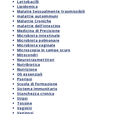
Lattobacilli
Lipidomica
Malatie Sessualmente trasmissibili
malattie autoimmuni
Malattie Croniche
malattie dell'intestino
Medicina di Precisione
Microbiota intestinale
Microbiota polmonare
Microbiota vaginale
Microscopia in campo scuro
Mitocondri
Neurotrasmettitori
Nutribiotica
Nutrizione
Oli essenziali
Psoriasi
Scuola di Formazione
Sistema Immunitario
Stanchezza cronica
Stipsi
Tossine
Vaginiti
Vaginosi