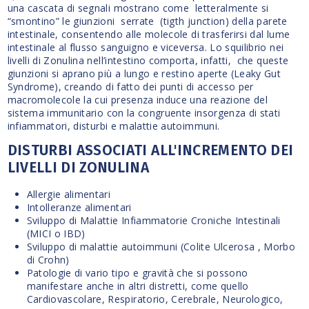
una cascata di segnali mostrano come letteralmente si
“smontino” le giunzioni serrate (tigth junction) della parete
intestinale, consentendo alle molecole di trasferirsi dal lume
intestinale al flusso sanguigno e viceversa. Lo squilibrio nei
livelli di Zonulina nell’intestino comporta, infatti, che queste
giunzioni si aprano più a lungo e restino aperte (Leaky Gut
Syndrome), creando di fatto dei punti di accesso per
macromolecole la cui presenza induce una reazione del
sistema immunitario con la congruente insorgenza di stati
infiammatori, disturbi e malattie autoimmuni.
DISTURBI ASSOCIATI ALL'INCREMENTO DEI
LIVELLI DI ZONULINA
Allergie alimentari
Intolleranze alimentari
Sviluppo di Malattie Infiammatorie Croniche Intestinali
(MICI o IBD)
Sviluppo di malattie autoimmuni (Colite Ulcerosa , Morbo
di Crohn)
Patologie di vario tipo e gravità che si possono
manifestare anche in altri distretti, come quello
Cardiovascolare, Respiratorio, Cerebrale, Neurologico,