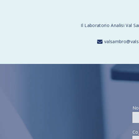
Il Laboratorio Analisi Val S
valsambro@vals
N
Co