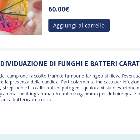
60.00€
Aggiungi al carrello
NDIVIDUAZIONE DI FUNGHI E BATTERI CARA
i del campione raccolto tramite tampone faringeo si rileva l’eventua
are la presenza della candida. Particolarmente indicato per infezion
, streptococchi o altri batteri patogeni, qualora vi sia rilevazione
gramma
,
antibiogramma
e/o
antimicogramma
per definire quale ol
 carica batterica/micotica.