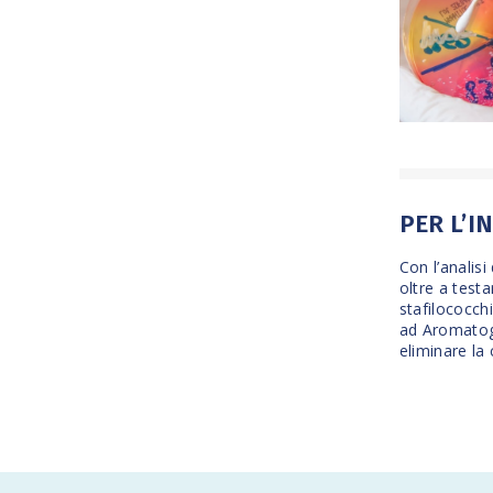
PER L’I
Con l’analis
oltre a test
stafilococchi
ad
Aromato
eliminare la